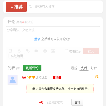
+
推荐
(0)
(还没有人推荐)
评论
共有
8
条评论
登录
之后就可以发评论啦！
提交
攻略提示
高级编辑
列表
刷新评论
最新
先后
好评
(8)
#1
AA
2 月之前
置顶
(该内容包含重要攻略信息， 点击支持后显示)
+0
支持
(还没有用户)