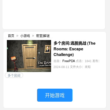
首页
小游戏
密室|解谜
»
»
多个房间:逃脱挑战 (The
Rooms: Escape
Challenge)
FreePDA
出自：
点击：1841
发布：
2024-08-11
文件大小：未知
多个房间
开始游戏