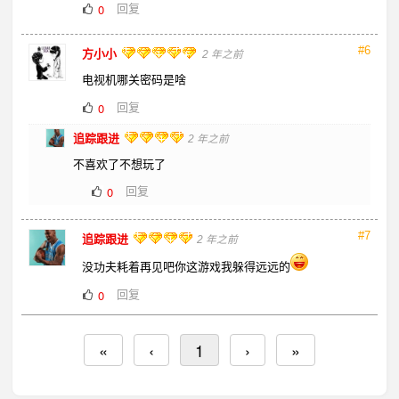
回复
0
#6
方小小
2 年之前
电视机哪关密码是啥
回复
0
追踪跟进
2 年之前
不喜欢了不想玩了
回复
0
#7
追踪跟进
2 年之前
没功夫耗着再见吧你这游戏我躲得远远的
回复
0
«
‹
1
›
»