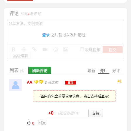
评论
共有
4
条评论
登录
之后就可以发评论啦！
提交
攻略提示
高级编辑
列表
刷新评论
最新
先后
好评
(4)
#1
AA
2 月之前
置顶
(该内容包含重要攻略信息， 点击支持后显示)
+0
支持
(还没有用户)
回复
0