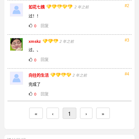
#2
如花七姨
2 年之前
过！！
回复
0
#3
xmskz
2 年之前
过、、
回复
0
#4
向往的生活
2 年之前
完成了
回复
0
«
‹
1
›
»