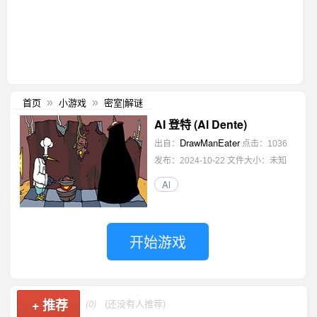
首页
小游戏
密室|解谜
»
»
AI 登特 (Al Dente)
DrawManEater
出自：
点击：1036
发布：2024-10-22
文件大小：未知
Al
开始游戏
+
推荐
(0)
(还没有人推荐)