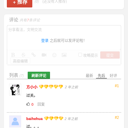
+
推荐
(0)
(还没有人推荐)
评论
共有
7
条评论
登录
之后就可以发评论啦！
提交
攻略提示
高级编辑
列表
刷新评论
最新
先后
好评
(7)
#1
方小小
2 年之前
过关。
回复
0
#2
baihehua
2 年之前
过。。。