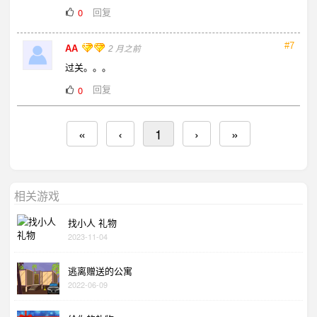
回复
0
#7
AA
2 月之前
过关。。。
回复
0
«
‹
1
›
»
相关游戏
找小人 礼物
2023-11-04
逃离赠送的公寓
2022-06-09