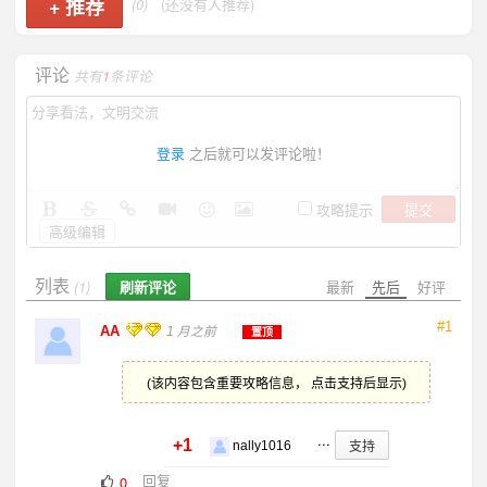
+
推荐
(0)
(还没有人推荐)
评论
共有
1
条评论
登录
之后就可以发评论啦！
提交
攻略提示
高级编辑
列表
刷新评论
最新
先后
好评
(1)
#1
AA
1 月之前
置顶
(该内容包含重要攻略信息， 点击支持后显示)
...
+1
支持
nally1016
回复
0