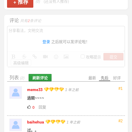
+
推荐
(0)
(还没有人推荐)
评论
共有
2
条评论
登录
之后就可以发评论啦！
提交
攻略提示
高级编辑
列表
刷新评论
最新
先后
好评
(2)
#1
meme33
1 年之前
過關~~~~
回复
0
#2
baihehua
1 年之前
过。。