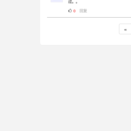
过。。
回复
0
«