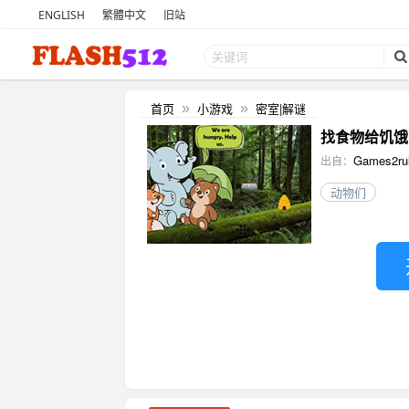
ENGLISH
繁體中文
旧站
首页
小游戏
密室|解谜
»
»
找食物给饥饿的动物
Games2ru
出自：
动物们