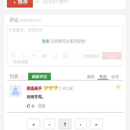
+
推荐
(0)
(还没有人推荐)
评论
共有
1
条评论
登录
之后就可以发评论啦！
提交
攻略提示
高级编辑
列表
刷新评论
最新
先后
好评
(1)
#1
脱逃高手
1 年之前
两棵草莓。
回复
0
«
‹
1
›
»