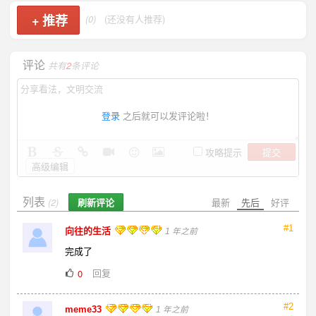
+
推荐
(0)
(还没有人推荐)
评论
共有
2
条评论
登录
之后就可以发评论啦！
提交
攻略提示
高级编辑
列表
刷新评论
最新
先后
好评
(2)
#1
向往的生活
1 年之前
完成了
回复
0
#2
meme33
1 年之前