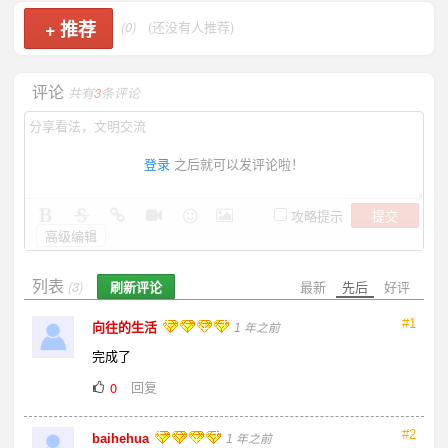
+
推荐
(0)
(还没有人推荐)
评论
共有
3
条评论
登录
之后就可以发评论啦！
提交
攻略提示
高级编辑
列表
刷新评论
最新
先后
好评
(3)
#1
向往的生活
1 年之前
完成了
回复
0
#2
baihehua
1 年之前