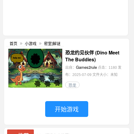
首页
小游戏
密室|解谜
»
»
恐龙约见伙伴 (Dino Meet
The Buddies)
Games2rule
出自：
点击：1180
发
布：2025-07-09
文件大小：未知
恐龙
开始游戏