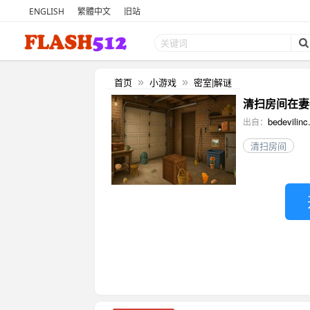
ENGLISH
繁體中文
旧站
首页
小游戏
密室|解谜
»
»
清扫房间在妻子回规前
bedevilinc.
出自：
清扫房间