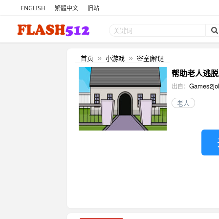
ENGLISH
繁體中文
旧站
首页
小游戏
密室|解谜
»
»
帮助老人逃脱 (He
Games2jol
出自：
老人