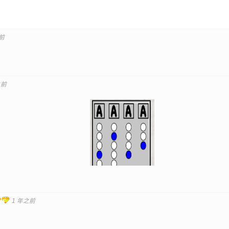
前
之前
NKEY、LION，对应第几个字母
答案：KING
1 年之前