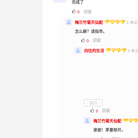
完成了
回复
0
梅兰竹菊天仙配
1 年之
怎么解？请指导。
回复
0
向往的生活
1 年
- 展开 -
关键是：TIGER、DOG、MO
回复
0
梅兰竹菊天仙配
谢谢！茅塞顿开。