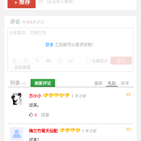
+
推荐
(0)
(还没有人推荐)
评论
共有
4
条评论
登录
之后就可以发评论啦！
提交
攻略提示
高级编辑
列表
刷新评论
最新
先后
好评
(4)
#1
方小小
1 年之前
过关。
回复
0
#2
梅兰竹菊天仙配
1 年之前
过关！