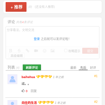
+
推荐
(0)
(还没有人推荐)
评论
共有
4
条评论
登录
之后就可以发评论啦！
提交
攻略提示
高级编辑
列表
刷新评论
最新
先后
好评
(4)
#1
baihehua
1 年之前
过。。
回复
0
#2
向往的生活
1 年之前