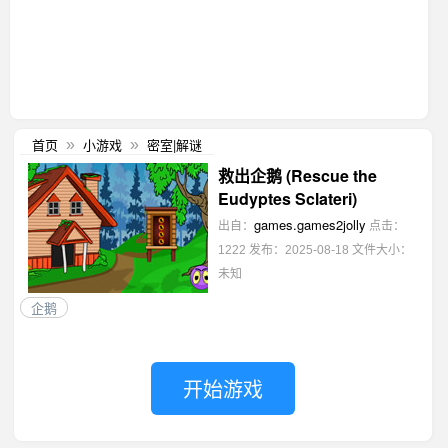
首页
小游戏
密室|解谜
»
»
救出企鹅 (Rescue the
Eudyptes Sclateri)
games.games2jolly
出自：
点击：
1222
发布：2025-08-18
文件大小：
未知
企鹅
开始游戏