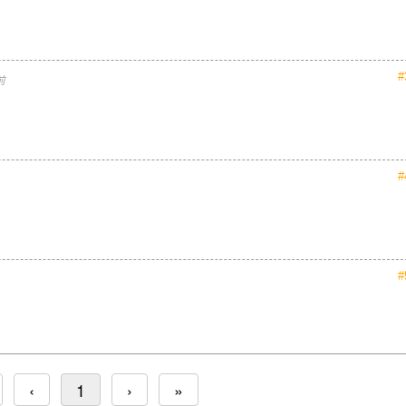
#
前
#
#
‹
1
›
»