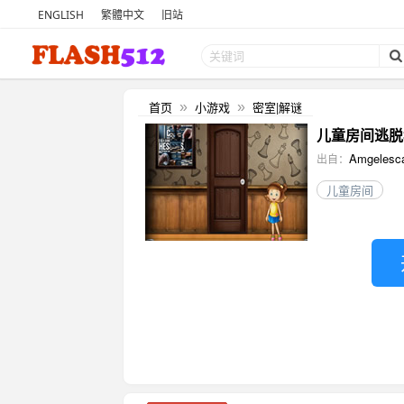
ENGLISH
繁體中文
旧站
首页
小游戏
密室|解谜
»
»
儿童房间逃脱333
Amgelesc
出自：
儿童房间