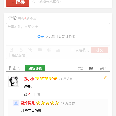
+
推荐
(0)
(还没有人推荐)
评论
共有
4
条评论
登录
之后就可以发评论啦！
提交
攻略提示
高级编辑
列表
刷新评论
最新
先后
好评
(4)
#1
方小小
11 月之前
过关。
回复
0
破个闷儿
11 月之前
那些字母放哪