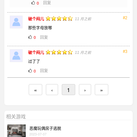
回复
0
#2
破个闷儿
11 月之前
那些字母放哪
回复
0
#3
破个闷儿
11 月之前
过了了
回复
0
«
‹
1
›
»
相关游戏
恶魔玩偶房子逃脱
2023-07-07