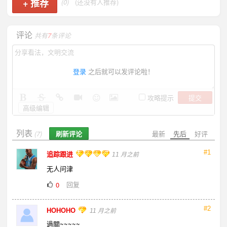
+
推荐
(0)
(还没有人推荐)
评论
共有
7
条评论
登录
之后就可以发评论啦！
提交
攻略提示
高级编辑
列表
刷新评论
最新
先后
好评
(7)
#1
追踪跟进
11 月之前
无人问津
回复
0
#2
HOHOHO
11 月之前
過關~~~~~