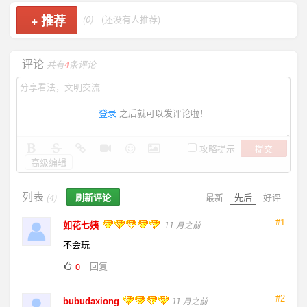
+
推荐
(0)
(还没有人推荐)
评论
共有
4
条评论
登录
之后就可以发评论啦！
提交
攻略提示
高级编辑
列表
刷新评论
最新
先后
好评
(4)
#1
如花七姨
11 月之前
不会玩
回复
0
#2
bubudaxiong
11 月之前