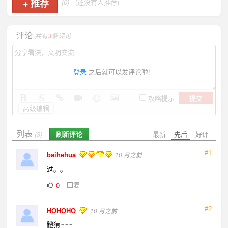
+
推荐
(0)
(还没有人推荐)
评论
共有
3
条评论
登录
之后就可以发评论啦！
提交
攻略提示
高级编辑
列表
刷新评论
最新
先后
好评
(3)
#1
baihehua
10 月之前
过。。
回复
0
#2
HOHOHO
10 月之前
體猜~~~