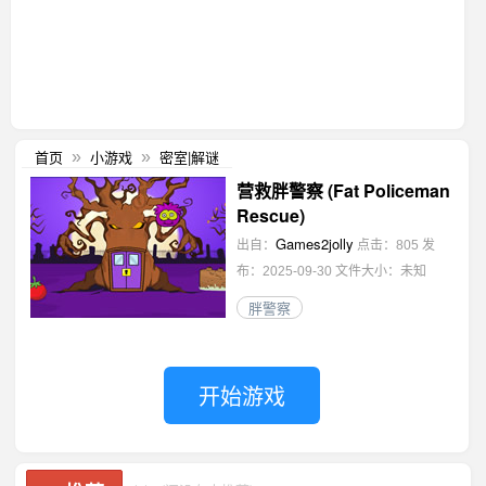
首页
小游戏
密室|解谜
»
»
营救胖警察 (Fat Policeman
Rescue)
Games2jolly
出自：
点击：805
发
布：2025-09-30
文件大小：未知
胖警察
开始游戏