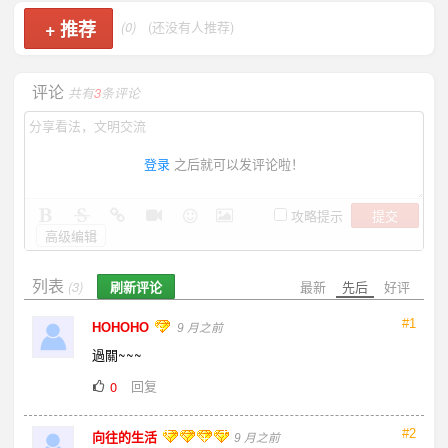
+
推荐
(0)
(还没有人推荐)
评论
共有
3
条评论
登录
之后就可以发评论啦！
提交
攻略提示
高级编辑
列表
刷新评论
最新
先后
好评
(3)
#1
HOHOHO
9 月之前
過關~~~
回复
0
#2
向往的生活
9 月之前