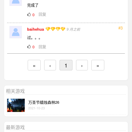
完成了
回复
0
#3
baihehua
9 月之前
过。。。
回复
0
«
‹
1
›
»
相关游戏
万圣节蜡烛森林26
2021-10-23
最新游戏