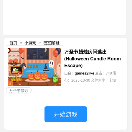
首页
小游戏
密室|解谜
»
»
万圣节蜡烛房间逃出
(Halloween Candle Room
Escape)
games2live
出自：
点击：740
发
布：2025-10-30
文件大小：未知
万圣节蜡烛
开始游戏