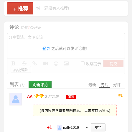
+
推荐
(0)
(还没有人推荐)
评论
共有
1
条评论
登录
之后就可以发评论啦！
提交
攻略提示
高级编辑
列表
刷新评论
最新
先后
好评
(1)
#1
AA
2 月之前
置顶
(该内容包含重要攻略信息， 点击支持后显示)
...
+1
支持
nally1016