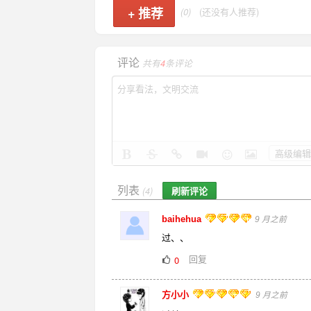
+
推荐
(0)
(还没有人推荐)
评论
共有
4
条评论
高级编辑
列表
刷新评论
(4)
baihehua
9 月之前
过、、
回复
0
方小小
9 月之前