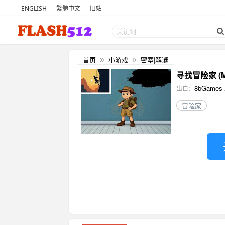
ENGLISH
繁體中文
旧站
首页
小游戏
密室|解谜
»
»
寻找冒险家 (Myst
8bGames
出自：
冒险家