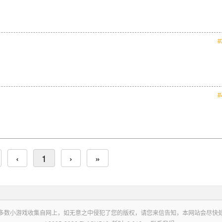
#
#
‹
1
›
»
多数小游戏收集自网上，如无意之中侵犯了您的版权，请您来信告知，本网站会尽快