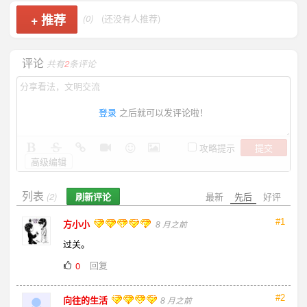
+
推荐
(0)
(还没有人推荐)
评论
共有
2
条评论
登录
之后就可以发评论啦！
提交
攻略提示
高级编辑
列表
刷新评论
最新
先后
好评
(2)
#1
方小小
8 月之前
过关。
回复
0
#2
向往的生活
8 月之前