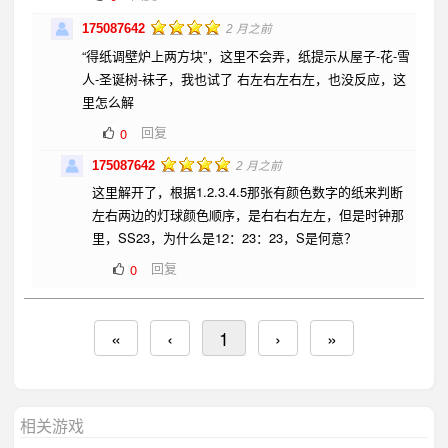
175087642
2 月之前
“得纸调壁炉上两方块”，这里不会弄，纸提示从屋子-花-雪
人-圣诞树-袜子，我也试了 右左右左右左，也没反应，这
里怎么解
回复
0
175087642
2 月之前
这里解开了，根据1.2.3.4.5那张有颜色数字的纸来判断
左右两边的灯球颜色顺序，是右右右左左，但是时钟那
里，SS23，为什么是12：23：23，S是何意？
回复
0
«
‹
1
›
»
相关游戏