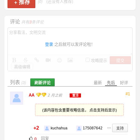
+
推荐
(0)
(还没有人推荐)
评论
共有
3
条评论
登录
之后就可以发评论啦！
提交
攻略提示
高级编辑
列表
刷新评论
最新
先后
好评
(3)
#1
AA
2 月之前
置顶
(该内容包含重要攻略信息， 点击支持后显示)
...
+2
支持
kuchahua
175087642
回复
0