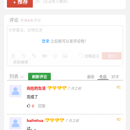
+
推荐
(0)
(还没有人推荐)
评论
共有
4
条评论
登录
之后就可以发评论啦！
提交
攻略提示
高级编辑
列表
刷新评论
最新
先后
好评
(4)
#1
向往的生活
7 月之前
完成了
回复
0
#2
baihehua
7 月之前
过。。