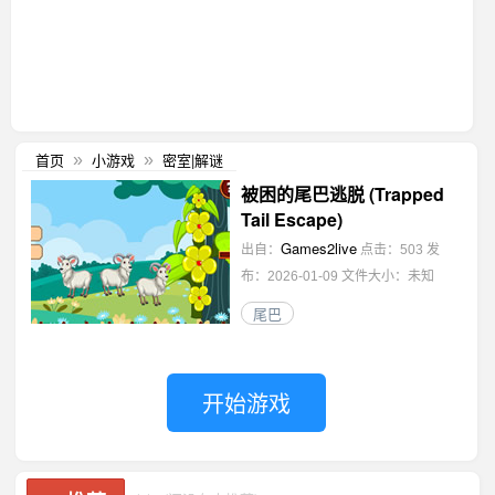
首页
小游戏
密室|解谜
»
»
被困的尾巴逃脱 (Trapped
Tail Escape)
Games2live
出自：
点击：503
发
布：2026-01-09
文件大小：未知
尾巴
开始游戏