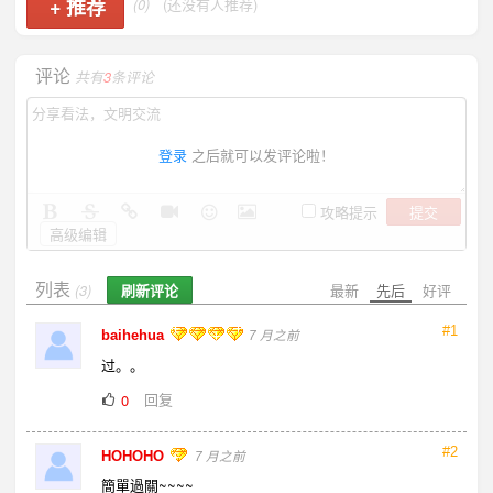
+
推荐
(0)
(还没有人推荐)
评论
共有
3
条评论
登录
之后就可以发评论啦！
提交
攻略提示
高级编辑
列表
刷新评论
最新
先后
好评
(3)
#1
baihehua
7 月之前
过。。
回复
0
#2
HOHOHO
7 月之前
簡單過關~~~~