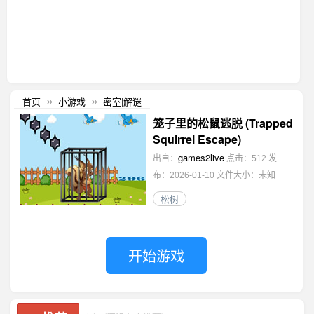
首页
小游戏
密室|解谜
»
»
笼子里的松鼠逃脱 (Trapped
Squirrel Escape)
games2live
出自：
点击：512
发
布：2026-01-10
文件大小：未知
松树
开始游戏