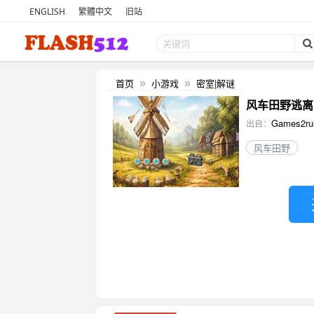
ENGLISH
繁體中文
旧站
首页
小游戏
密室|解谜
»
»
风车田野逃离 (Wi
Games2ru
出自：
风车田野