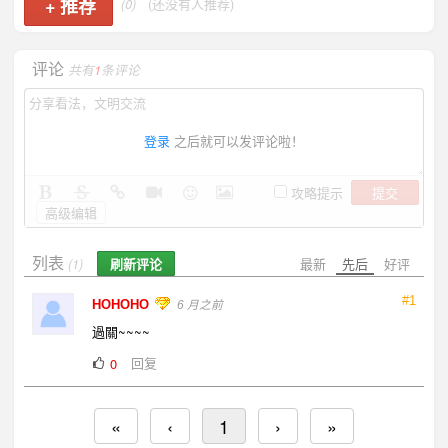
+
推荐
(0)
(还没有人推荐)
评论
共有
1
条评论
登录
之后就可以发评论啦！
提交
攻略提示
高级编辑
列表
刷新评论
最新
先后
好评
(1)
#1
HOHOHO
6 月之前
過關~~~~
回复
0
«
‹
1
›
»