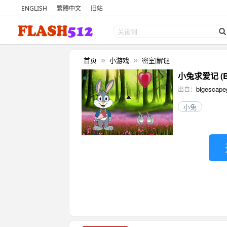
ENGLISH
繁體中文
旧站
首页
小游戏
密室|解谜
»
»
小兔求爱记 (Bun
bigescap
出自：
小兔