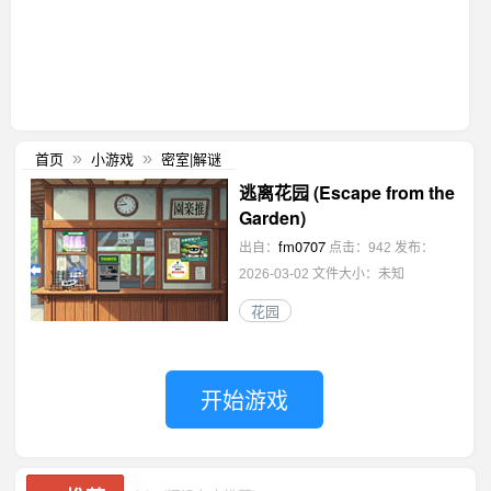
首页
小游戏
密室|解谜
»
»
逃离花园 (Escape from the
Garden)
fm0707
出自：
点击：942
发布：
2026-03-02
文件大小：未知
花园
开始游戏