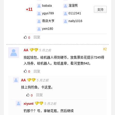
babala
溜溜熊
+11
支持
ygys789
0112341
夜店大亨
nally1016
yxm180
回复
0
#2
AA
5 月之前
拾起钱包，给机器人得到硬币，放售票处花提示7245得
入场券，给机器人。取纸盖章，看河里数642。
回复
0
AA
5 月之前
挂上钩钓鱼，卡这里。
回复
0
xiyunt
5 月之前
钓那个？号，拿破花瓶，然后继续