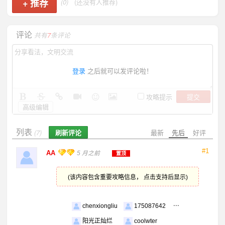
+
推荐
(0)
(还没有人推荐)
评论
共有
7
条评论
登录
之后就可以发评论啦！
提交
攻略提示
高级编辑
列表
刷新评论
最新
先后
好评
(7)
#1
AA
5 月之前
置顶
(该内容包含重要攻略信息， 点击支持后显示)
...
chenxiongliu
175087642
阳光正灿烂
coolwter