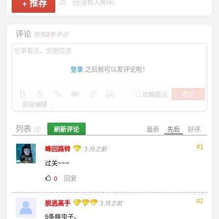
+
推荐
(0)
(还没有人推荐)
评论
共有
3
条评论
登录
之后就可以发评论啦！
提交
攻略提示
高级编辑
列表
刷新评论
最新
先后
好评
(3)
#1
峰回路转
3 月之前
过关~~~
回复
0
#2
脱逃高手
3 月之前
5条胖虫子。