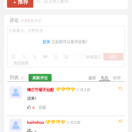
+
推荐
(0)
(还没有人推荐)
评论
共有
6
条评论
登录
之后就可以发评论啦！
提交
攻略提示
高级编辑
列表
刷新评论
最新
先后
好评
(6)
#1
梅兰竹菊天仙配
3 月之前
过关！
回复
0
#2
baihehua
3 月之前
过。。