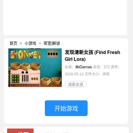
首页
小游戏
密室|解谜
»
»
发现清新女孩 (Find Fresh
Girl Lora)
8bGames
出自：
点击：372
发布：
2026-05-14
文件大小：未知
清新女孩
开始游戏