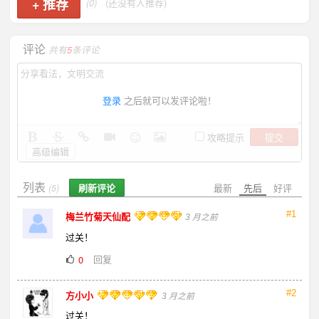
+
推荐
(0)
(还没有人推荐)
评论
共有
5
条评论
登录
之后就可以发评论啦！
提交
攻略提示
高级编辑
列表
刷新评论
最新
先后
好评
(5)
#1
梅兰竹菊天仙配
3 月之前
过关！
回复
0
#2
方小小
3 月之前
过关！