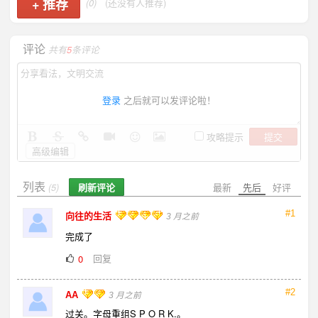
+
推荐
(0)
(还没有人推荐)
评论
共有
5
条评论
登录
之后就可以发评论啦！
提交
攻略提示
高级编辑
列表
刷新评论
最新
先后
好评
(5)
#1
向往的生活
3 月之前
完成了
回复
0
#2
AA
3 月之前
过关。字母重组S P O R K.。