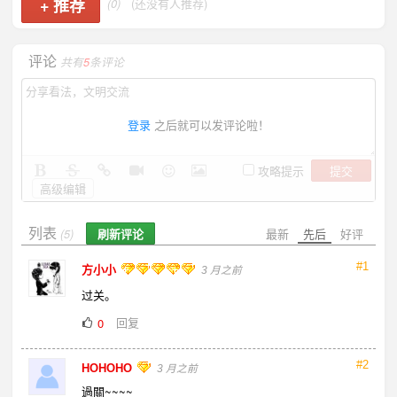
+
推荐
(0)
(还没有人推荐)
评论
共有
5
条评论
登录
之后就可以发评论啦！
提交
攻略提示
高级编辑
列表
刷新评论
最新
先后
好评
(5)
#1
方小小
3 月之前
过关。
回复
0
#2
HOHOHO
3 月之前
過關~~~~