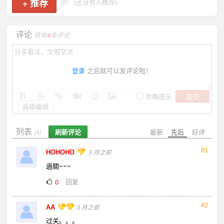
+
推荐
(0)
(还没有人推荐)
评论
共有
4
条评论
登录
之后就可以发评论啦！
提交
攻略提示
高级编辑
列表
刷新评论
最新
先后
好评
(4)
#1
HOHOHO
3 月之前
過關~~~
回复
0
#2
AA
3 月之前
过关。。。