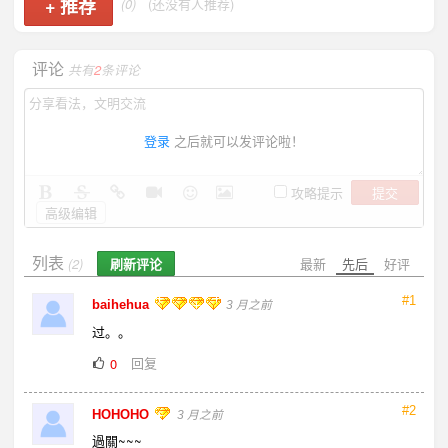
+
推荐
(0)
(还没有人推荐)
评论
共有
2
条评论
登录
之后就可以发评论啦！
提交
攻略提示
高级编辑
列表
刷新评论
最新
先后
好评
(2)
#1
baihehua
3 月之前
过。。
回复
0
#2
HOHOHO
3 月之前
過關~~~