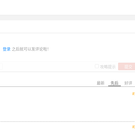
登录
之后就可以发评论啦！
提交
攻略提示
最新
先后
好评
#
#