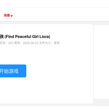
热搜
ind Peaceful Girl Liora)
点击：263
发布：2026-06-02
文件大小：未知
开始游戏