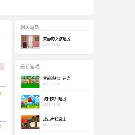
相关游戏
安静的女孩逃脱
2020-06-23
最新游戏
智能逃脱：迷宫
2026-08-05
1
被困夫妇逃脱
2026-08-05
放出考拉武士
2026-08-05
2