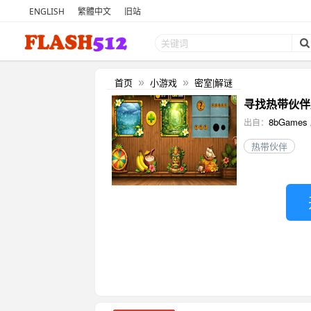
ENGLISH
繁體中文
旧站
首页
小游戏
密室|解谜
»
»
寻找热带伙伴皮可 (
8bGames
出自：
热带伙伴