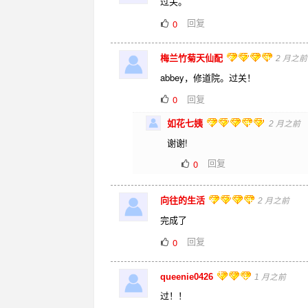
过关。
回复
0
梅兰竹菊天仙配
2 月之前
abbey，修道院。过关！
回复
0
如花七姨
2 月之前
谢谢!
回复
0
向往的生活
2 月之前
完成了
回复
0
queenie0426
1 月之前
过！！