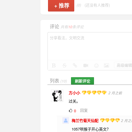
+
推荐
(0)
(还没有人推荐)
评论
共有
10
条评论
高级编辑
列表
刷新评论
(10)
方小小
2 月之前
过关。
回复
0
梅兰竹菊天仙配
2 月之
1057哄猴子开心英文？