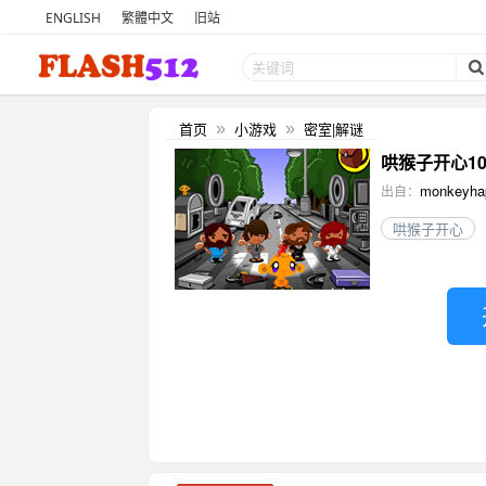
ENGLISH
繁體中文
旧站
首页
小游戏
密室|解谜
»
»
哄猴子开心1056 
monkeyha
出自：
哄猴子开心