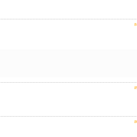
#
#
#