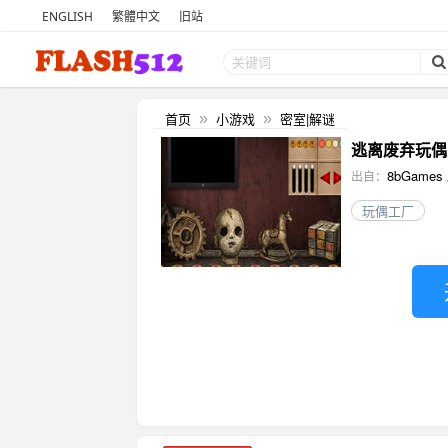
ENGLISH
繁體中文
旧站
首页
小游戏
密室|解谜
»
»
逃离废弃玩偶工厂 
8bGames
出自：
玩偶工厂