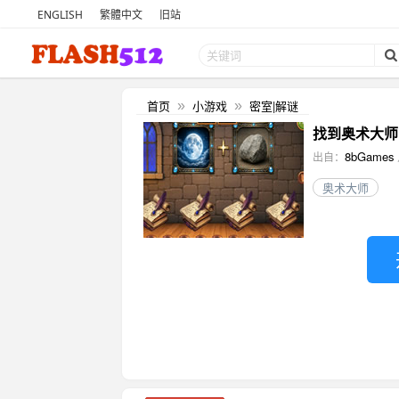
ENGLISH
繁體中文
旧站
首页
小游戏
密室|解谜
»
»
找到奥术大师 (Di
8bGames
出自：
奥术大师