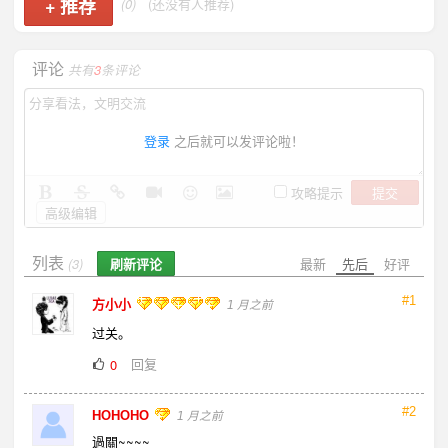
+
推荐
(0)
(还没有人推荐)
评论
共有
3
条评论
登录
之后就可以发评论啦！
提交
攻略提示
高级编辑
列表
刷新评论
最新
先后
好评
(3)
#1
方小小
1 月之前
过关。
回复
0
#2
HOHOHO
1 月之前
過關~~~~