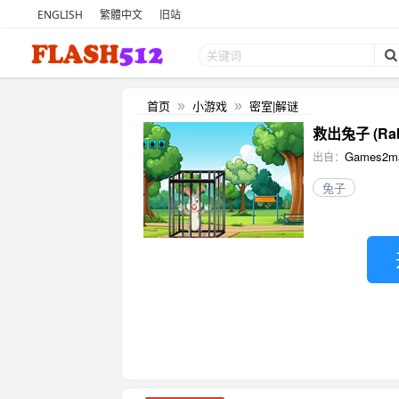
ENGLISH
繁體中文
旧站
首页
小游戏
密室|解谜
»
»
救出兔子 (Rabb
Games2m
出自：
兔子