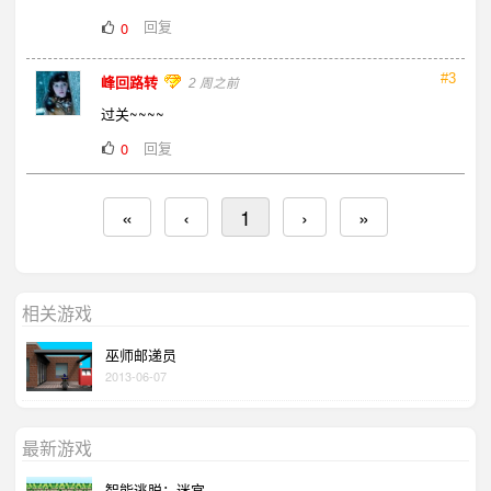
回复
0
#3
峰回路转
2 周之前
过关~~~~
回复
0
«
‹
1
›
»
相关游戏
巫师邮递员
2013-06-07
最新游戏
智能逃脱：迷宫