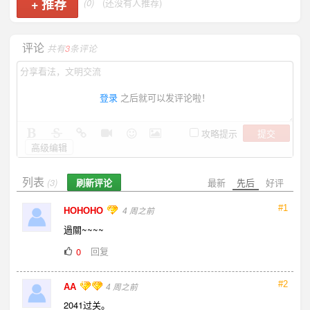
+
推荐
(0)
(还没有人推荐)
评论
共有
3
条评论
登录
之后就可以发评论啦！
提交
攻略提示
高级编辑
列表
刷新评论
最新
先后
好评
(3)
#1
HOHOHO
4 周之前
過關~~~~
回复
0
#2
AA
4 周之前
2041过关。