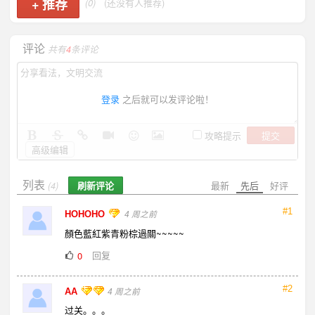
+
推荐
(0)
(还没有人推荐)
评论
共有
4
条评论
登录
之后就可以发评论啦！
提交
攻略提示
高级编辑
列表
刷新评论
最新
先后
好评
(4)
#1
HOHOHO
4 周之前
顏色藍紅紫青粉棕過關~~~~~
回复
0
#2
AA
4 周之前
过关。。。