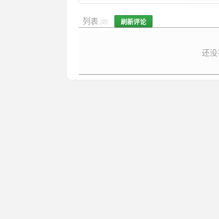
列表
刷新评论
(0)
还没