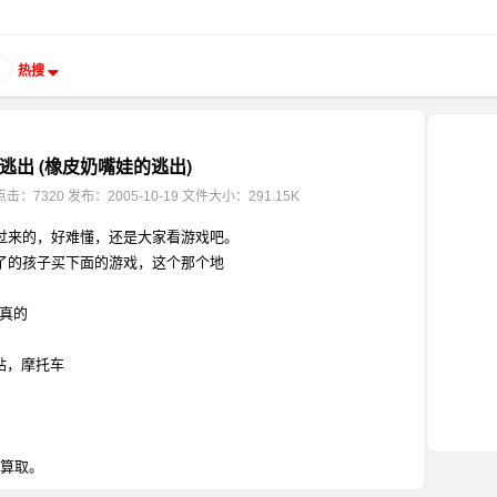
热搜
逃出 (橡皮奶嘴娃的逃出)
点击：7320
发布：2005-10-19
文件大小：291.15K
过来的，好难懂，还是大家看游戏吧。
了的孩子买下面的游戏，这个那个地
真的
招贴，摩托车
打算取。