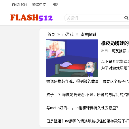
ENGLISH
繁體中文
旧站
首页
小游戏
密室|解谜
»
»
橡皮奶嘴娃的
网友推荐
出自：
以下是介绍翻译
为了对游戏厌烦
据说是推敲作战，得到钱的故事。象要这个孩子也
孩子····？橡皮奶嘴做着,不过，所说的与房间的
与metto好的····。te锤和球棒持久性去哪里？
但是姐姐？no房间的清淡地被捉住如果存款箱子