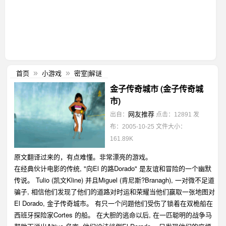
首页
小游戏
密室|解谜
»
»
金子传奇城市 (金子传奇城
市)
网友推荐
出自：
点击：12891
发
布：2005-10-25
文件大小：
161.89K
原文翻译过来的，有点难懂。非常漂亮的游戏。
在经典伙计电影的传统, "向El 的路Dorado" 是友谊和冒险的一个幽默
传说。 Tulio (凯文Kline) 并且Miguel (肯尼斯?Branagh), 一对微不足道
骗子, 相信他们发现了他们的道路对时运和荣耀当他们赢取一张地图对
El Dorado, 金子传奇城市。 有只一个问题他们受伤了锁着在双桅船在
西班牙探险家Cortes 的船。 在大胆的逃命以后, 在一匹聪明的战争马