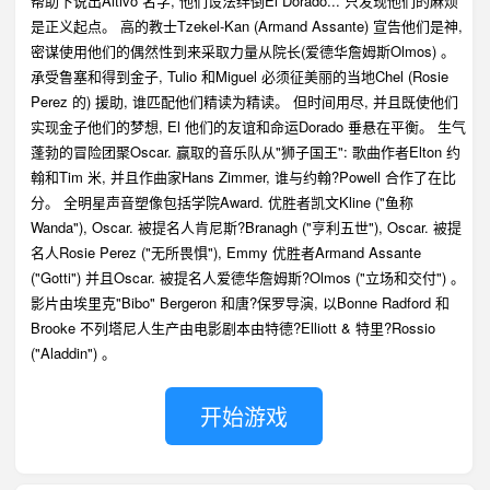
帮助下说出Altivo 名字, 他们设法绊倒El Dorado... 只发现他们的麻烦
是正义起点。 高的教士Tzekel-Kan (Armand Assante) 宣告他们是神,
密谋使用他们的偶然性到来采取力量从院长(爱德华詹姆斯Olmos) 。
承受鲁塞和得到金子, Tulio 和Miguel 必须征美丽的当地Chel (Rosie
Perez 的) 援助, 谁匹配他们精读为精读。 但时间用尽, 并且既使他们
实现金子他们的梦想, El 他们的友谊和命运Dorado 垂悬在平衡。 生气
蓬勃的冒险团聚Oscar. 赢取的音乐队从"狮子国王": 歌曲作者Elton 约
翰和Tim 米, 并且作曲家Hans Zimmer, 谁与约翰?Powell 合作了在比
分。 全明星声音塑像包括学院Award. 优胜者凯文Kline ("鱼称
Wanda"), Oscar. 被提名人肯尼斯?Branagh ("亨利五世"), Oscar. 被提
名人Rosie Perez ("无所畏惧"), Emmy 优胜者Armand Assante
("Gotti") 并且Oscar. 被提名人爱德华詹姆斯?Olmos ("立场和交付") 。
影片由埃里克"Bibo" Bergeron 和唐?保罗导演, 以Bonne Radford 和
Brooke 不列塔尼人生产由电影剧本由特德?Elliott & 特里?Rossio
("Aladdin") 。
开始游戏