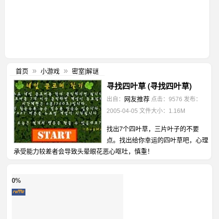
首页
小游戏
密室|解谜
»
»
寻找四叶草 (寻找四叶草)
网友推荐
出自：
点击：9576
发布：
2005-04-05
文件大小：1.16M
找出7个四叶草，三片叶子的不要
点。找出给你幸运的四叶草吧，心理
承受能力较差者会导致头晕眼花恶心呕吐，慎重！
0%