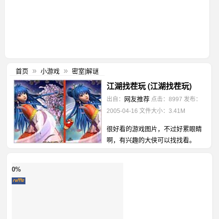
首页
小游戏
密室|解谜
»
»
江湖找茬玩 (江湖找茬玩)
网友推荐
出自：
点击：8997
发布：
2005-04-16
文件大小：3.41M
很好看的游戏图片，不过好累眼睛
啊，有兴趣的大侠可以找找看。
0%